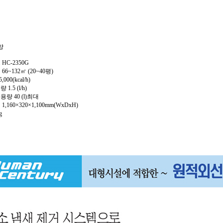
양
HC-2350G
66~132㎡ (20~40평)
000(kcal/h)
1.5 (l/h)
량 40 (l)최대
,160×320×1,100mm(WxDxH)
g