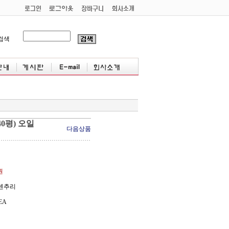
검색
0평) 오일
다음상품
원
먼센추리
EA