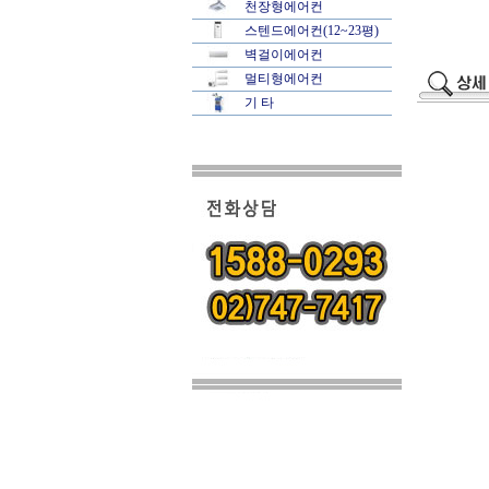
천장형에어컨
스텐드에어컨(12~23평)
벽걸이에어컨
멀티형에어컨
기 타