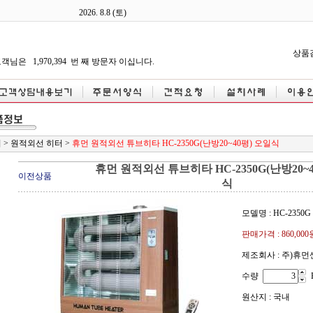
2026.
8.8 (토)
상품
객님은 1,970,394 번 째 방문자 이십니다.
기
>
원적외선 히터
>
휴먼 원적외선 튜브히타 HC-2350G(난방20~40평) 오일식
휴먼 원적외선 튜브히타 HC-2350G(난방20~4
이전상품
식
모델명 : HC-2350G
판매가격 :
860,000
제조회사 : 주)휴
수량
원산지 : 국내