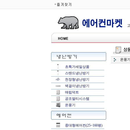
고
온풍
초특가세일상품
스탠드냉난방기
천장형냉난방기
벽걸이냉난방기
매립덕트
공조멀티시스템
온풍기
중대형에어컨(25~160평)