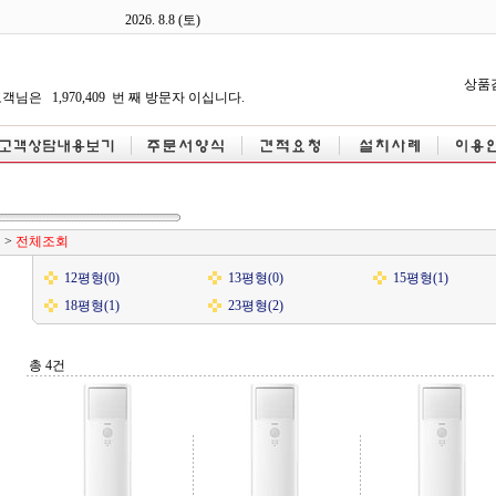
2026.
8.8 (토)
상품
객님은 1,970,409 번 째 방문자 이십니다.
형
>
전체조회
12평형(0)
13평형(0)
15평형(1)
18평형(1)
23평형(2)
총 4건