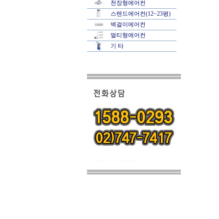
천장형에어컨
스텐드에어컨(12~23평)
벽걸이에어컨
멀티형에어컨
기 타