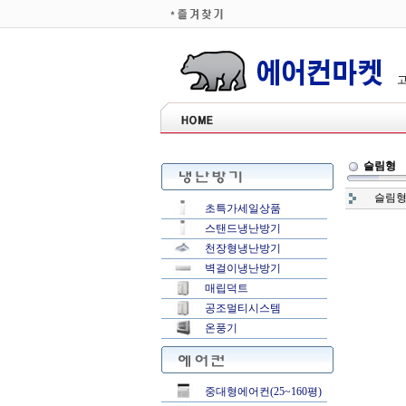
고
슬림형
슬림
초특가세일상품
스탠드냉난방기
천장형냉난방기
벽걸이냉난방기
매립덕트
공조멀티시스템
온풍기
중대형에어컨(25~160평)