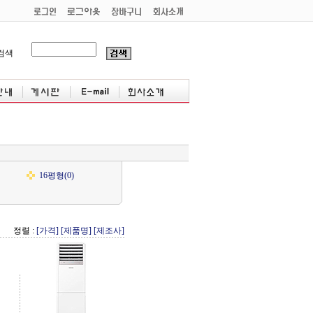
검색
16평형(0)
정렬 :
[가격]
[제품명]
[제조사]