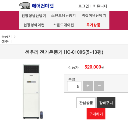
온풍기
센추리
센추리 전기온풍기 HC-0100S(5~13평)
520,000
상품가
원
수량
관심상품
장바구니
구매하기