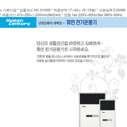
※ 기본사양 * 상품코드 HC-0100S * 적용면적 17~43㎡ (5~13평) * 난방능력 5,000W
* 제품크기 470×250×1,320mm(WxDxH) * 전원 1øx 220V×60Hz/3øx 380V×60Hz