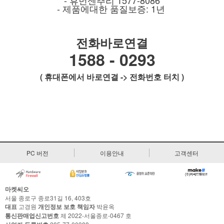
- 휴먼센추리 1577-8086
- 제품에대한 품질보증: 1년
전화바로연결
1588 - 0293
( 휴대폰에서 바로연결 -> 전화번호 터치 )
PC 버전
이용안내
고객센터
마켓씨오
서울 종로구 종로31길 16, 403호
대표
고경원
개인정보 보호 책임자
박윤옥
통신판매업신고번호
제 2022-서울종로-0467 호