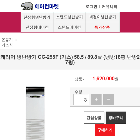
온풍기
가스식
캐리어 냉난방기 CG-255F (가스) 58.5 / 89.8㎡ (냉방18평 난방2
7평)
1,620,000
상품가
원
수량
관심상품
장바구니
구매하기